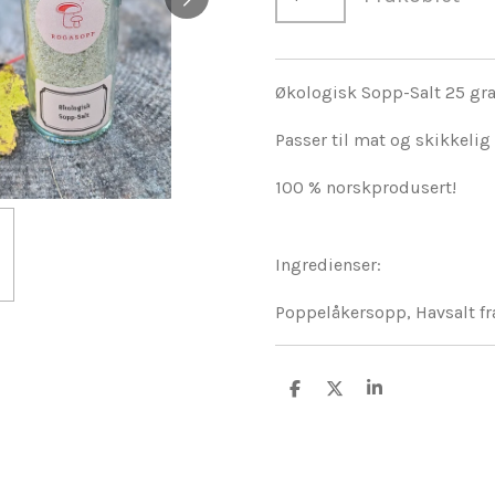
Økologisk Sopp-Salt 25 gr
Passer til mat og skikkelig
100 % norskprodusert!
Ingredienser:
Poppelåkersopp, Havsalt fr
D
D
D
e
e
e
l
l
l
e