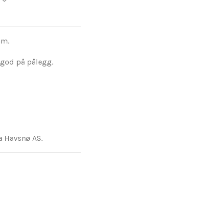
am.
 god på pålegg.
a Havsnø AS.