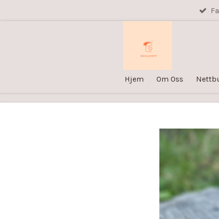
Fa
Gå
til
hovedinnhold
Hjem
Om Oss
Nettb