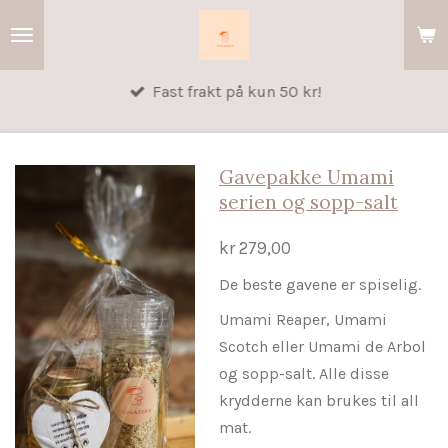
Gå
til
hovedinnhold
Fast frakt på kun 50 kr!
Gavepakke Umami
serien og sopp-salt
kr 279,00
De beste gavene er spiselig.
Umami Reaper, Umami
Scotch eller Umami de Arbol
og sopp-salt. Alle disse
krydderne kan brukes til all
mat.