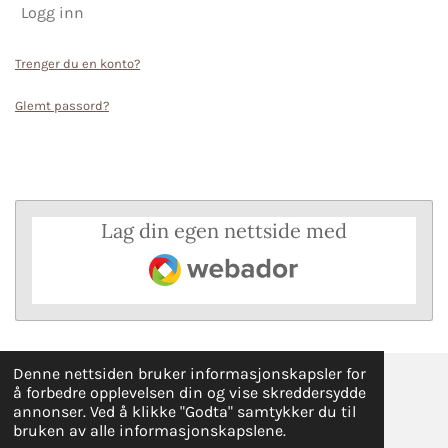
Logg inn
Trenger du en konto?
Glemt passord?
Lag din egen nettside med
Webador
Denne nettsiden bruker informasjonskapsler for
å forbedre opplevelsen din og vise skreddersydde
annonser. Ved å klikke "Godta" samtykker du til
F
I
T
bruken av alle informasjonskapslene.
a
n
i
© 2024 - 2026 Rogasopp