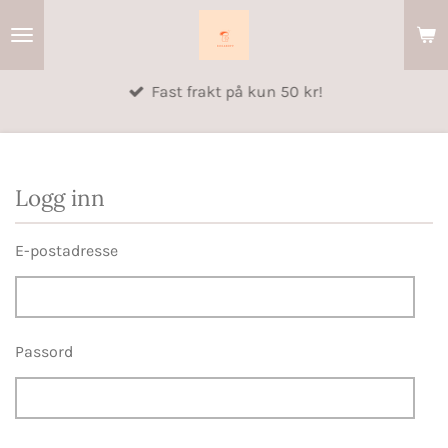
Gå
til
hovedinnhold
Fast frakt på kun 50 kr!
Logg inn
E-postadresse
Passord